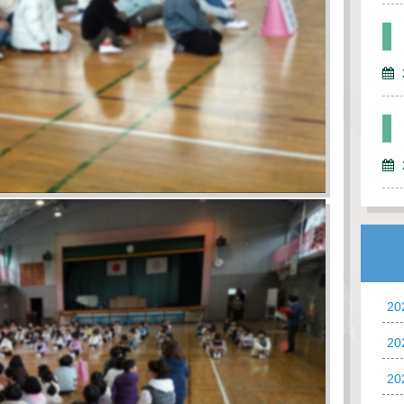
2
2
2