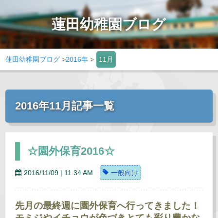
蓮田幼稚園ブログ
蓮田幼稚園ブログ
>
2016年
>
11月
2016年11月記事一覧
☆園外保育2016☆
2016/11/09 | 11:34 AM
一般向け
先月の最終週に園外保育へ行ってきました！
モミジやイチョウが色づきとても彩り豊かな