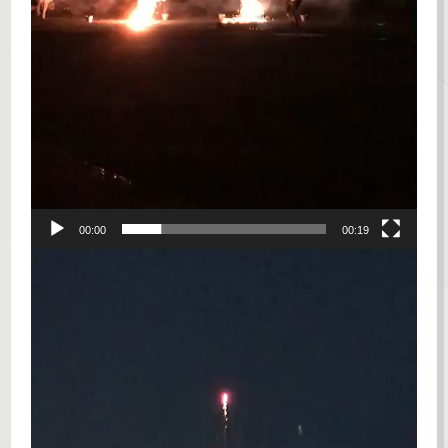
00:00
00:19
動
画
プ
レ
ー
ヤ
ー