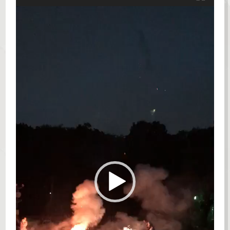
動
画
プ
レ
ー
ヤ
ー