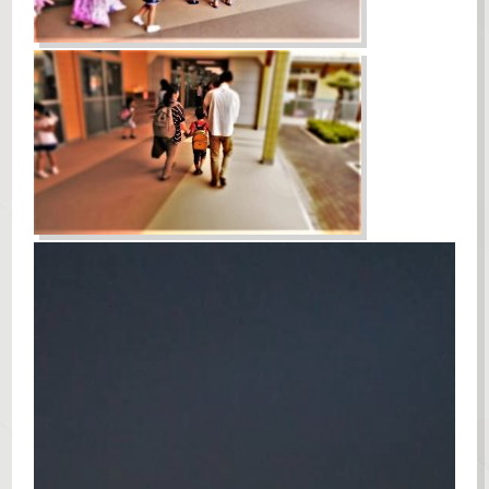
動
画
プ
レ
ー
ヤ
ー