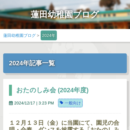
蓮田幼稚園ブログ
蓮田幼稚園ブログ
>
2024年
2024年記事一覧
おたのしみ会 (2024年度)
2024/12/17 | 3:23 PM
一般向け
１２月１３日（金）に当園にて、園児の合
唱・合奏、ダンスを披露する「おたのしみ