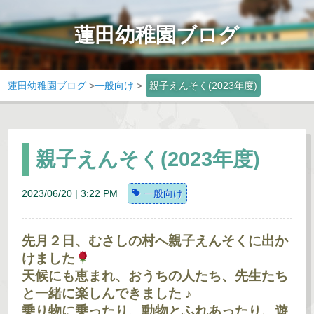
蓮田幼稚園ブログ
蓮田幼稚園ブログ
>
一般向け
>
親子えんそく(2023年度)
親子えんそく(2023年度)
2023/06/20 | 3:22 PM
一般向け
先月２日、むさしの村へ親子えんそくに出か
けました
天候にも恵まれ、おうちの人たち、先生たち
と一緒に楽しんできました ♪
乗り物に乗ったり、動物とふれあったり、遊