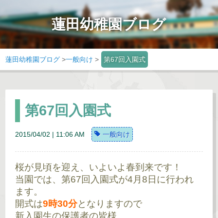
蓮田幼稚園ブログ
蓮田幼稚園ブログ
>
一般向け
>
第67回入園式
第67回入園式
2015/04/02 | 11:06 AM
一般向け
桜が見頃を迎え、いよいよ春到来です！
当園では、第67回入園式が4月8日に行われ
ます。
開式は
9時30分
となりますので
新入園生の保護者の皆様、