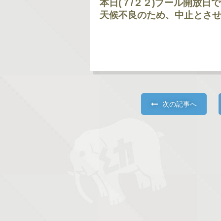
本日(７/２２)プール開放日
天候不良のため、中止とさ
蓮田
次の記事へ