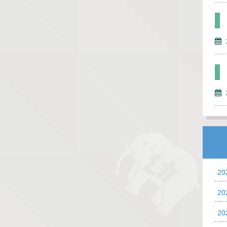
2
2
2